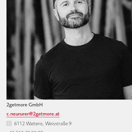
2getmore GmbH
c.neururer@2getmore.at
6112 Wattens, Weisstraße 9