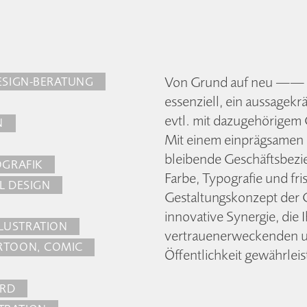
Von Grund auf neu —— Sc
ESIGN-BERATUNG
essenziell, ein aussagek
evtl. mit dazugehörigem C
N
Mit einem einpräg­samen F
bleibende Geschäfts­bezi
OGRAFIK
Farbe, Typografie und fri
 DESIGN
Gestaltungskonzept der Co
innovative Synergie, die
LLUSTRATION
vertrauenerweckenden und
RTOON, COMIC
Öffentlichkeit gewährleis
ARD