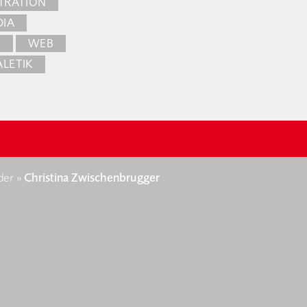
TRATION
IA
N
WEB
ALETIK
der
»
Christina Zwischenbrugger
AQ
Presse
Datenschutz
Impressum
AGB W
 und Interessenvertretung
 / MuseumsQuartier
, Hof 7, 1070 Wien