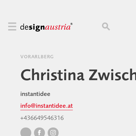
VORARLBERG
Christina Zwisc
instantidee
info@instantidee.at
+436649546316