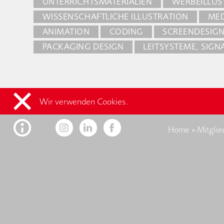
UNTERRICHTSMATERIALIEN
WERBEILLUS
WISSENSCHAFTLICHE ILLUSTRATION
MED
ANIMATION
CODING
SCREENDESIG
PACKAGING DESIGN
LEITSYSTEME, SIGN
Wir verwenden Cookies.
Home
»
Mitglie
Kontakt
F
designaustria
Wissenszentrum
im designforum
Museumsplatz 1