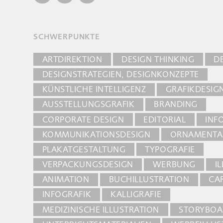
SCHWERPUNKTE
ARTDIREKTION
DESIGN THINKING
D
DESIGNSTRATEGIEN, DESIGNKONZEPTE
KÜNSTLICHE INTELLIGENZ
GRAFIKDESIG
AUSSTELLUNGSGRAFIK
BRANDING
CORPORATE DESIGN
EDITORIAL
INF
KOMMUNIKATIONSDESIGN
ORNAMENTAL
PLAKATGESTALTUNG
TYPOGRAFIE
VERPACKUNGSDESIGN
WERBUNG
I
ANIMATION
BUCHILLUSTRATION
CA
INFOGRAFIK
KALLIGRAFIE
MEDIZINISCHE ILLUSTRATION
STORYBO