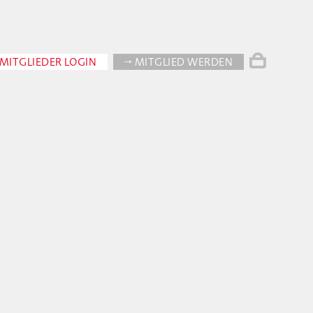
MITGLIEDER LOGIN
→ MITGLIED WERDEN