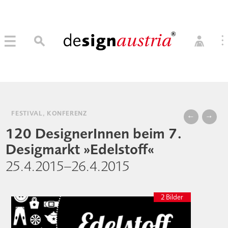
0
→ MITGLIED WERDEN
MITGLIEDER LOGIN
FESTIVAL, KONFERENZ
←
→
120 DesignerInnen beim 7.
Desigmarkt »Edelstoff«
25.4.2015–26.4.2015
2 Bilder