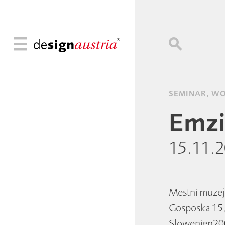
SEMINAR, W
Emzi
15.11.
Mestni muzej
Gosposka 15,
Slowenien200,