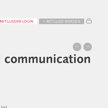
MITGLIEDER LOGIN
→ MITGLIED WERDEN
←
→
l communication
Usst.