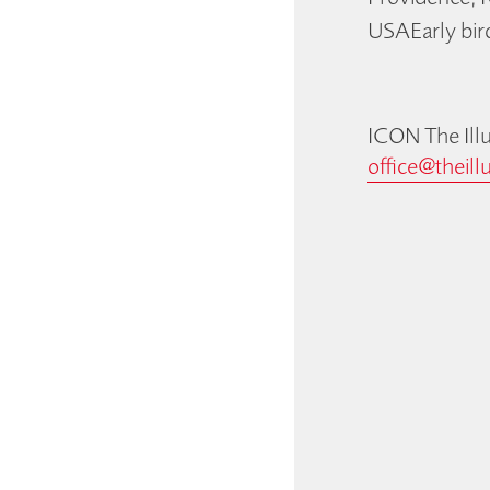
USAEarly bir
ICON The Illu
office@theill