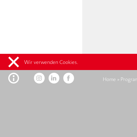
Wir verwenden Cookies.
Home
»
Progr
Kontakt
F
designaustria
Wissenszentrum
im designforum
Museumsplatz 1