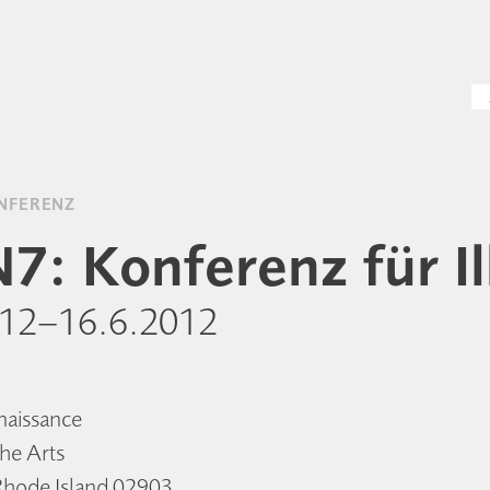
ONFERENZ
7: Konferenz für Il
012–16.6.2012
naissance
he Arts
Rhode Island 02903