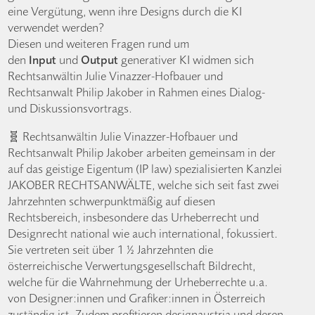
eine Vergütung, wenn ihre Designs durch die KI
verwendet werden?
Diesen und weiteren Fragen rund um
den
Input
und
Output
generativer KI widmen sich
Rechtsanwältin Julie Vinazzer-Hofbauer und
Rechtsanwalt Philip Jakober in Rahmen eines Dialog-
und Diskussionsvortrags.
🧬 Rechtsanwältin Julie Vinazzer-Hofbauer und
Rechtsanwalt Philip Jakober arbeiten gemeinsam in der
auf das geistige Eigentum (IP law) spezialisierten Kanzlei
JAKOBER RECHTSANWÄLTE, welche sich seit fast zwei
Jahrzehnten schwerpunktmäßig auf diesen
Rechtsbereich, insbesondere das Urheberrecht und
Designrecht national wie auch international, fokussiert.
Sie vertreten seit über 1 ½ Jahrzehnten die
österreichische Verwertungsgesellschaft Bildrecht,
welche für die Wahrnehmung der Urheberrechte u.a.
von Designer:innen und Grafiker:innen in Österreich
zuständig ist. Zudem profitieren designaustria und deren