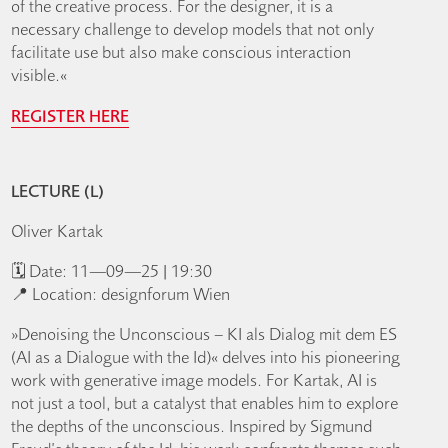
of the creative process. For the designer, it is a
necessary challenge to develop models that not only
facilitate use but also make conscious interaction
visible.«
REGISTER HERE
LECTURE (L)
Oliver Kartak
🗓️ Date: 11—09—25 | 19:30
📍 Location: designforum Wien
»Denoising the Unconscious – KI als Dialog mit dem ES
(AI as a Dialogue with the Id)« delves into his pioneering
work with generative image models. For Kartak, AI is
not just a tool, but a catalyst that enables him to explore
the depths of the unconscious. Inspired by Sigmund